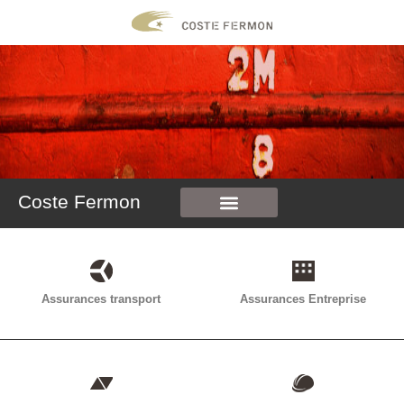
contenu
principal
Coste Fermon
Faisons connaissance
Obtenir un devis
Votre espace client
Assurances transport
Assurances Entreprise