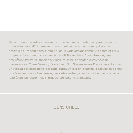
Coste Fermon, courtier en assurances, votre courtier partenaire pour assurer en
toute sérénité le déplacement de vos marchandises, votre entreprise ou vos
prestations. Partout dans le monde, nous vous armons contre le hasard et nous
adaptons l’assurance à vos besoins spéficfiques. Avec Coste Fermon, soyez
assurés de trouver la solution sur mesure, la plus adpatée à vos besoins
d’assurances. Coste Fermon, c’est aujourd’hui 5 agences en France, relayées par
un réseau d’experts dans le monde entier. Un besoin ponctuel d’assurance de fret
ou d’assurer une multinationale, vous êtes certain, avec Coste Fermon, d’avoir à
faire à des professionnels impliqués, compétents et réactifs.
LIENS UTILES