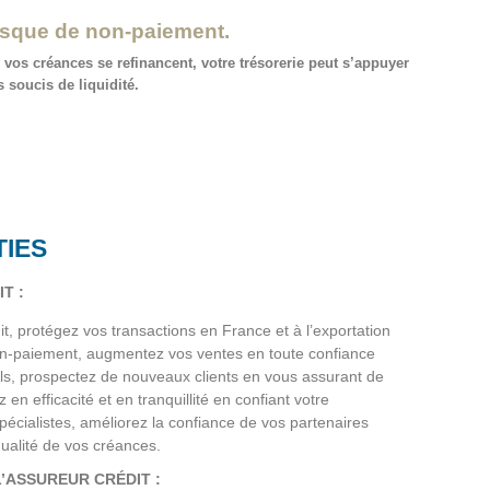
risque de non-paiement.
, vos créances se refinancent, votre trésorerie peut s’appuyer
 soucis de liquidité.
TIES
T :
t, protégez vos transactions en France et à l’exportation
on-paiement, augmentez vos ventes en toute confiance
els, prospectez de nouveaux clients en vous assurant de
z en efficacité et en tranquillité en confiant votre
écialistes, améliorez la confiance de vos partenaires
qualité de vos créances.
L’ASSUREUR CRÉDIT :