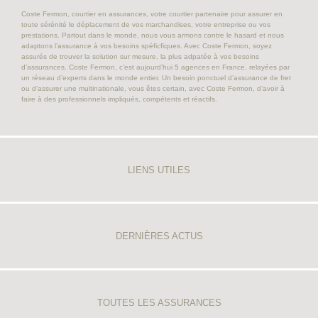
Coste Fermon, courtier en assurances, votre courtier partenaire pour assurer en
toute sérénité le déplacement de vos marchandises, votre entreprise ou vos
prestations. Partout dans le monde, nous vous armons contre le hasard et nous
adaptons l’assurance à vos besoins spéficfiques. Avec Coste Fermon, soyez
assurés de trouver la solution sur mesure, la plus adpatée à vos besoins
d’assurances. Coste Fermon, c’est aujourd’hui 5 agences en France, relayées par
un réseau d’experts dans le monde entier. Un besoin ponctuel d’assurance de fret
ou d’assurer une multinationale, vous êtes certain, avec Coste Fermon, d’avoir à
faire à des professionnels impliqués, compétents et réactifs.
LIENS UTILES
DERNIÈRES ACTUS
TOUTES LES ASSURANCES