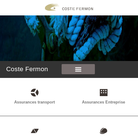
contenu
principal
Coste Fermon
Faisons connaissance
Obtenir un devis
Votre espace client
Assurances transport
Assurances Entreprise